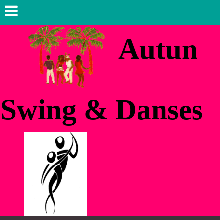
Au
tun
Swing & Danses